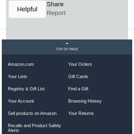
Share
Helpful
Report
TOP OF PAGE
Amazon.com
Your Orders
Your Lists
Gift Cards
Registry & Gift List
Find a Gift
Your Account
Browsing History
Sell products on Amazon
Your Returns
Recalls and Product Safety
Alerts