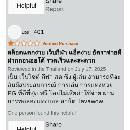
Share
Helpful
Report
usr_401
1.0 out of 5 stars
Verified Purchase
สล็อตแตกง่าย เว็บกีฬา แฮ็คง่าย อัตราจ่ายดี
ฝากถอนออโต้ รวดเร็วและสะดวก
Reviewed in the Thailand on July 17, 2025
เป็น เว็บไซต์ กีฬา สด ซึ่ง ผู้เล่น สามารถที่จะ
สัมผัสประสบการณ์ การเล่น การแทงหวย
PG ที่ดีที่สุด ฟรี โดยไม่เสียค่าใช้จ่าย ผ่าน
การทดลองแทงบอล สาธิต. lavawow
One person found this helpful
Share
Helpful